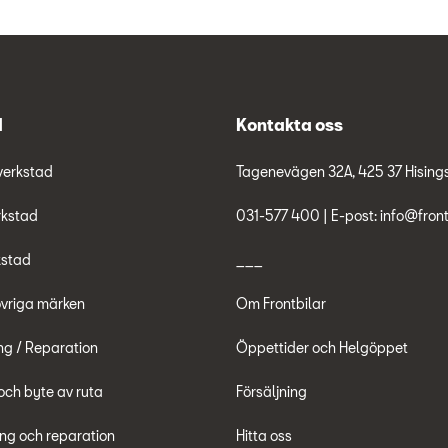
d
Kontakta oss
verkstad
Tagenevägen 32A, 425 37 Hisings 
rkstad
031-577 400 | E-post: info@front
kstad
___
övriga märken
Om Frontbilar
ng / Reparation
Öppettider och Helgöppet
och byte av ruta
Försäljning
ing och reparation
Hitta oss