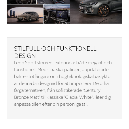
STILFULL OCH FUNKTIONELL
DESIGN
Leon Sportstourers exteriör är både elegant och
funktionell. Med sina skarpa linjer, uppdaterade
bakre stötfångare och högteknologiska baklyktor
är denna bil designad för att imponera. De olika
färgalternativen, från sofistikerade "Century
Bronze Matt" till klassiska "Glacial White", låter dig
anpassa bilen efter din personliga stil.