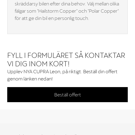
skräddarsy bilen efter dina behov. Välj mellan olika
fälgar som "Hailstorm Copper" och "Polar Copper"
för att ge din bil en personlig touch.
FYLL I FORMULÄRET SÅ KONTAKTAR
VI DIG INOM KORT!
Upplev NYA CUPRA Leon, på riktigt. Beställ din offert
genom länken nedan!
Beställ offert