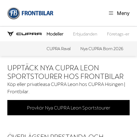
Meny
Modeller
Erbjudanden
Företags-erbju
CUPRA Raval
Nya CUPRA Born 2026
N
UPPTÄCK NYA CUPRA LEON
SPORTSTOURER HOS FRONTBILAR
Köp eller privatleasa CUPRA Leon hos CUPRA Hisingen |
Frontbilar.
Provkör Nya CUPRA Leon Sportstourer
ÖVERLÄGSEN PRESTANDA OCH