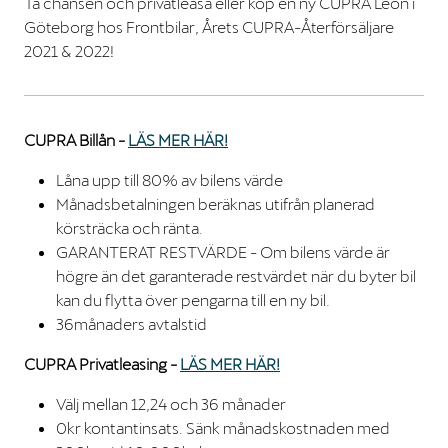
Ta chansen och privatleasa eller köp en ny CUPRA Leon i
Göteborg hos Frontbilar, Årets CUPRA-Återförsäljare
2021 & 2022!
CUPRA Billån -
LÄS MER HÄR!
Låna upp till 80% av bilens värde
Månadsbetalningen beräknas utifrån planerad
körsträcka och ränta.
GARANTERAT RESTVÄRDE - Om bilens värde är
högre än det garanterade restvärdet när du byter bil
kan du flytta över pengarna till en ny bil.
36månaders avtalstid
CUPRA Privatleasing -
LÄS MER HÄR!
Välj mellan 12,24 och 36 månader
0kr kontantinsats. Sänk månadskostnaden med