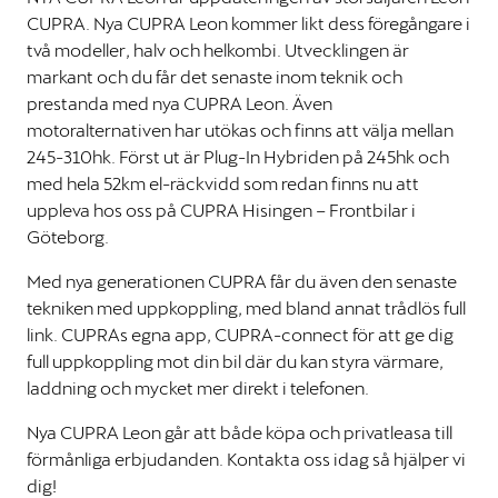
CUPRA. Nya CUPRA Leon kommer likt dess föregångare i
två modeller, halv och helkombi. Utvecklingen är
markant och du får det senaste inom teknik och
prestanda med nya CUPRA Leon. Även
motoralternativen har utökas och finns att välja mellan
245-310hk. Först ut är Plug-In Hybriden på 245hk och
med hela 52km el-räckvidd som redan finns nu att
uppleva hos oss på CUPRA Hisingen – Frontbilar i
Göteborg.
Med nya generationen CUPRA får du även den senaste
tekniken med uppkoppling, med bland annat trådlös full
link. CUPRAs egna app, CUPRA-connect för att ge dig
full uppkoppling mot din bil där du kan styra värmare,
laddning och mycket mer direkt i telefonen.
Nya CUPRA Leon går att både köpa och privatleasa till
förmånliga erbjudanden. Kontakta oss idag så hjälper vi
dig!