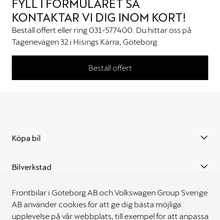
FYLL I FORMULÄRET SÅ
KONTAKTAR VI DIG INOM KORT!
Beställ offert eller ring 031-577400. Du hittar oss på
Tagenevägen 32 i Hisings Kärra, Göteborg.
Beställ offert
Köpa bil
Bilverkstad
Frontbilar i Göteborg AB och Volkswagen Group Sverige
Kontakta oss
AB använder cookies för att ge dig bästa möjliga
upplevelse på vår webbplats, till exempel för att anpassa