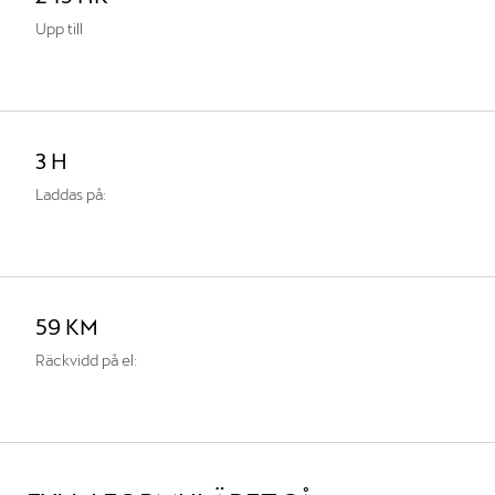
Upp till
3 H
Laddas på:
59 KM
Räckvidd på el: