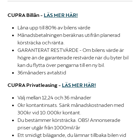
CUPRA Billån -
LÄS MER HÄR!
Låna upp till 80% av bilens värde
Månadsbetalningen beräknas utifrån planerad
körsträcka och ränta.
GARANTERAT RESTVÄRDE - Om bilens värde är
högre än de garanterade restvärde när du byter bil
kan du flytta över pengarna till en ny bil.
36månaders avtalstid
CUPRA Privatleasing -
LÄS MER HÄR!
Välj mellan 12,24 och 36 månader
0kr kontantinsats. Sänk månadskostnaden med
300kr vid 10.000kr kontant.
Du bestämmer körsträcka. OBS! Annonserade
priser utgår från 1000mil/år
Ett smidigt bilägande, du lämnar tillbaka bilen vid