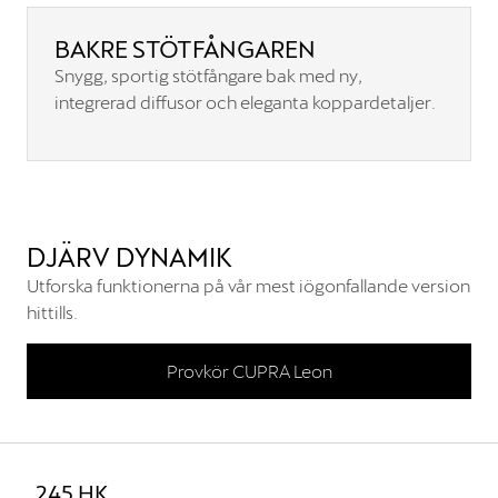
BAKRE STÖTFÅNGAREN
Snygg, sportig stötfångare bak med ny,
integrerad diffusor och eleganta koppardetaljer.
DJÄRV DYNAMIK
Utforska funktionerna på vår mest iögonfallande version
hittills.
Provkör CUPRA Leon
245 HK