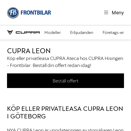
Meny
Modeller
Erbjudanden
Företags-erbj
CUPRA LEON
Köp eller privatleasa CUPRA Ateca hos CUPRA Hisingen
- Frontbilar. Beställ din offert redan idag! ​
Beställ offert
KÖP ELLER PRIVATLEASA CUPRA LEON
I GÖTEBORG
NYA CUPRA Leon är uppdateringen av storsäljaren Leon