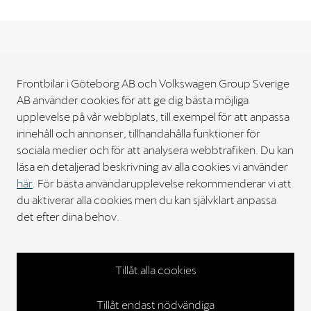
Frontbilar i Göteborg AB och Volkswagen Group Sverige
Köpa bil
AB använder cookies för att ge dig bästa möjliga
upplevelse på vår webbplats, till exempel för att anpassa
Bilverkstad
innehåll och annonser, tillhandahålla funktioner för
sociala medier och för att analysera webbtrafiken. Du kan
läsa en detaljerad beskrivning av alla cookies vi använder
Kontakta oss
här
. För bästa användarupplevelse rekommenderar vi att
du aktiverar alla cookies men du kan självklart anpassa
Välkommen till Frontbilar
det efter dina behov.
Personuppgifts policy
Cookies
Tillåt alla cookies
Copyright © 2023. All rights reserved
Tillåt endast nödvändiga