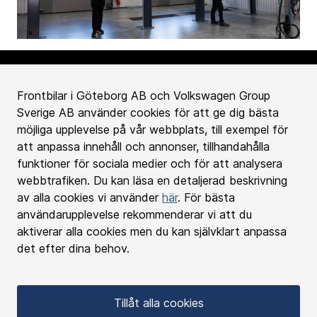
Frontbilar i Göteborg AB och Volkswagen Group
Sverige AB använder cookies för att ge dig bästa
Köpa bil
möjliga upplevelse på vår webbplats, till exempel för
att anpassa innehåll och annonser, tillhandahålla
Bilverkstad
funktioner för sociala medier och för att analysera
webbtrafiken. Du kan läsa en detaljerad beskrivning
av alla cookies vi använder
här
. För bästa
Kontakta oss
användarupplevelse rekommenderar vi att du
aktiverar alla cookies men du kan självklart anpassa
Välkommen till Frontbilar
det efter dina behov.
Personuppgifts policy
Cookies
Tillåt alla cookies